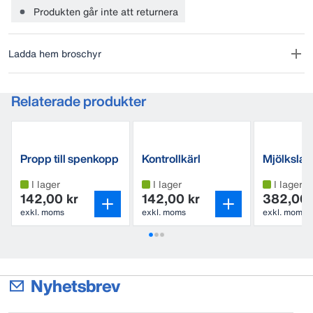
månader.
Produkten går inte att returnera
Ladda hem broschyr
Relaterade produkter
Propp till spenkopp
Kontrollkärl
Mjölksla
Ergonomiskt
14,5/25,7
I lager
I lager
I lager
142,00 kr
142,00 kr
382,00 
exkl. moms
exkl. moms
exkl. moms
Nyhetsbrev