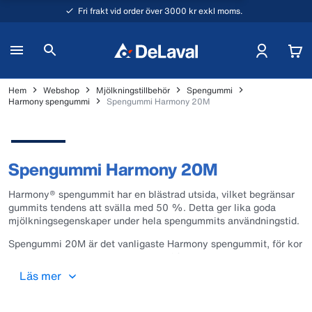
Fri frakt vid order över 3000 kr exkl moms.
Hem
Webshop
Mjölkningstillbehör
Spengummi
Harmony spengummi
Spengummi Harmony 20M
Spengummi Harmony 20M
Harmony® spengummit har en blästrad utsida, vilket begränsar
gummits tendens att svälla med 50 %. Detta ger lika goda
mjölkningsegenskaper under hela spengummits användningstid.
Spengummi 20M är det vanligaste Harmony spengummit, för kor
med normala spenar. Kragöppning: 20 mm.
Läs mer
1 pkt innehåller 4x99900703.
Rekommenderas att bytas efter 2500 mjölkningar eller 6