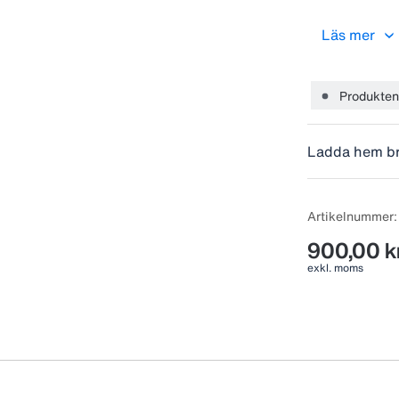
1 pkt innehål
Läs mer
Rekommenderat
månader.
Produkten 
Ladda hem b
Artikelnummer
900,00 k
exkl. moms