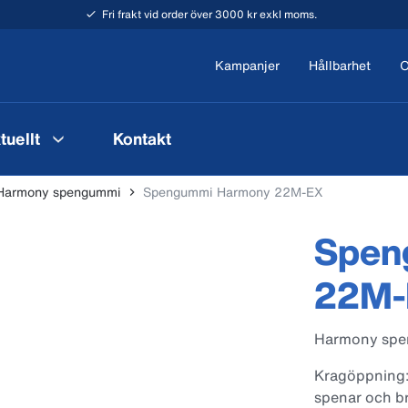
Fri frakt vid order över 3000 kr exkl moms.
Kampanjer
Hållbarhet
O
tuellt
Kontakt
Harmony spengummi
Spengummi Harmony 22M-EX
Spen
22M-
Harmony sp
Kragöppning:
spenar och br