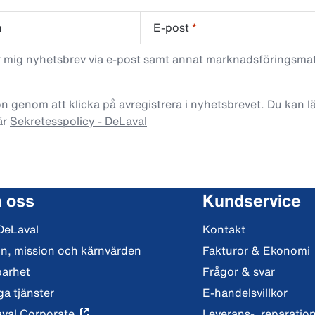
n
E-post
*
ar mig nyhetsbrev via e-post samt annat marknadsföringsma
n genom att klicka på avregistrera i nyhetsbrevet. Du kan 
är
Sekretesspolicy - DeLaval
 oss
Kundservice
DeLaval
Kontakt
on, mission och kärnvärden
Fakturor & Ekonomi
barhet
Frågor & svar
ga tjänster
E-handelsvillkor
val Corporate
Leverans-, reparation