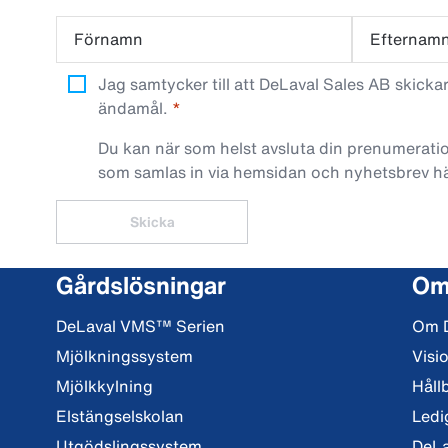
Förnamn
Efternam
Jag samtycker till att DeLaval Sales AB skick
ändamål.
Du kan när som helst avsluta din prenumeratio
som samlas in via hemsidan och nyhetsbrev h
Skicka
Gårdslösningar
Om
DeLaval VMS™ Serien
Om 
Mjölkningssystem
Visi
Mjölkkylning
Håll
Elstängselskolan
Ledi
Utgödslingssystem
DeLa