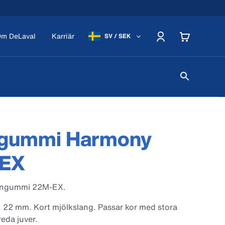
m DeLaval
Karriär
SV / SEK
gummi Harmony
EX
engummi 22M-EX.
 22 mm. Kort mjölkslang. Passar kor med stora
eda juver.