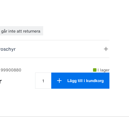
ler 4 x 99900801.
 bytesintervall är efter 2500 mjölkningar eller 6
går inte att returnera
roschyr
: 99900880
I lager
r
Lägg till i kundkorg
Antal produkter är 1