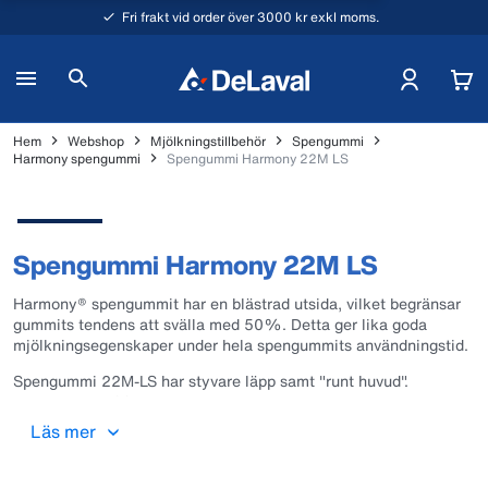
Fri frakt vid order över 3000 kr exkl moms.
Hem
Webshop
Mjölkningstillbehör
Spengummi
Harmony spengummi
Spengummi Harmony 22M LS
Spengummi Harmony 22M LS
Harmony® spengummit har en blästrad utsida, vilket begränsar
gummits tendens att svälla med 50%. Detta ger lika goda
mjölkningsegenskaper under hela spengummits användningstid.
Spengummi 22M-LS har styvare läpp samt "runt huvud".
Kragöppning: 22 mm.
Läs mer
1 pkt innehåller 4x96400780.
Rekommenderas att bytas efter 2500 mjölkningar eller 6