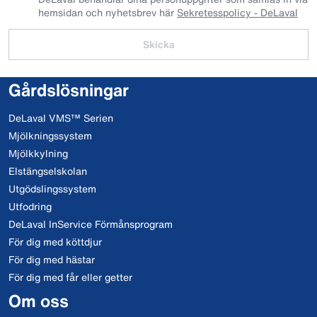
hemsidan och nyhetsbrev här
Sekretesspolicy - DeLaval
Skicka
Gårdslösningar
DeLaval VMS™ Serien
Mjölkningssystem
Mjölkkylning
Elstängselskolan
Utgödslingssystem
Utfodring
DeLaval InService Förmånsprogram
För dig med köttdjur
För dig med hästar
För dig med får eller getter
Om oss