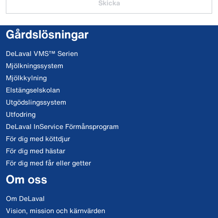
Skicka
Gårdslösningar
DeLaval VMS™ Serien
Mjölkningssystem
Mjölkkylning
Elstängselskolan
Utgödslingssystem
Utfodring
DeLaval InService Förmånsprogram
För dig med köttdjur
För dig med hästar
För dig med får eller getter
Om oss
Om DeLaval
Vision, mission och kärnvärden