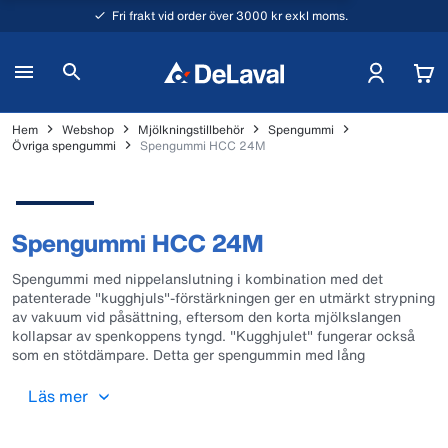
Fri frakt vid order över 3000 kr exkl moms.
Hem
Webshop
Mjölkningstillbehör
Spengummi
Övriga spengummi
Spengummi HCC 24M
Spengummi HCC 24M
Spengummi med nippelanslutning i kombination med det
patenterade "kugghjuls"-förstärkningen ger en utmärkt strypning
av vakuum vid påsättning, eftersom den korta mjölkslangen
kollapsar av spenkoppens tyngd. "Kugghjulet" fungerar också
som en stötdämpare. Detta ger spengummin med lång
användningstid.
1 pkt innehåller 4 x 96001601.
Läs mer
Kragöppning: 24 mm. Passar de äldre spenkoppscentralerna
HCC och HP. Rekommenderas att bytas efter 2500 mjölkningar