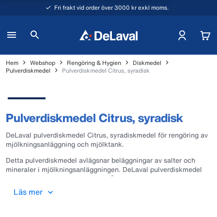
Fri frakt vid order över 3000 kr exkl moms.
Hem
Webshop
Rengöring & Hygien
Diskmedel
Pulverdiskmedel
Pulverdiskmedel Citrus, syradisk
Pulverdiskmedel Citrus, syradisk
DeLaval pulverdiskmedel Citrus, syradiskmedel för rengöring av
mjölkningsanläggning och mjölktank.
Detta pulverdiskmedel avlägsnar beläggningar av salter och
mineraler i mjölkningsanläggningen. DeLaval pulverdiskmedel
Citrus gör rent vid alla vattenförhållanden.
Läs mer
DeLaval pulverdiskmedel Citrus innhåller citronsyra. Citronsyra
är en organisk syra som är lättlösligt i vatten. Citronsyra är en
vanligt förekommande syra eftersom den inte är klassad som