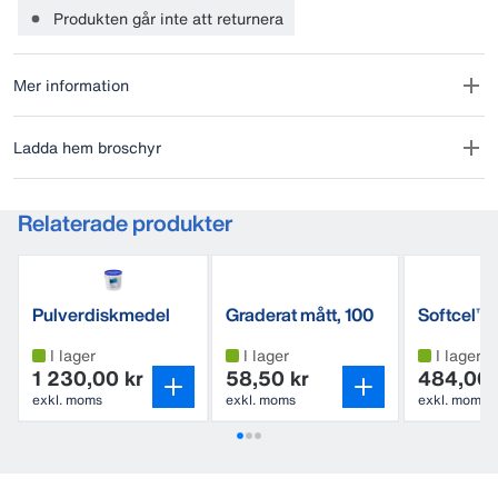
giftig, säker att använda och fullt nedbrytbar. Citronsyra finns
Produkten går inte att returnera
naturligt i naturens metabolism som en del i citronsyra cykeln.
Levereras i 10 kg hink.
Mer information
Ej godkänd för ekologiskt bruk.
Ladda hem broschyr
Relaterade produkter
Pulverdiskmedel
Graderat mått, 100
Softcel™
Klorfritt
ml
I lager
I lager
I lager
1 230,00 kr
58,50 kr
484,00 
exkl. moms
exkl. moms
exkl. moms