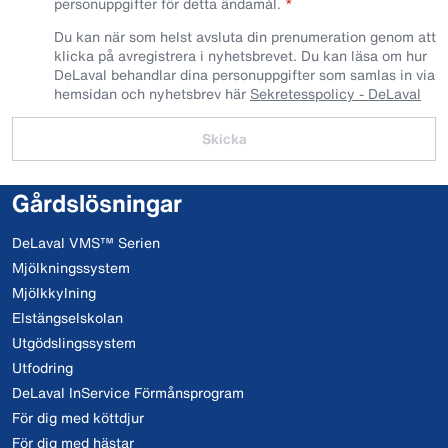
personuppgifter för detta ändamål.
Du kan när som helst avsluta din prenumeration genom att
klicka på avregistrera i nyhetsbrevet. Du kan läsa om hur
DeLaval behandlar dina personuppgifter som samlas in via
hemsidan och nyhetsbrev här
Sekretesspolicy - DeLaval
Skicka
Gårdslösningar
DeLaval VMS™ Serien
Mjölkningssystem
Mjölkkylning
Elstängselskolan
Utgödslingssystem
Utfodring
DeLaval InService Förmånsprogram
För dig med köttdjur
För dig med hästar