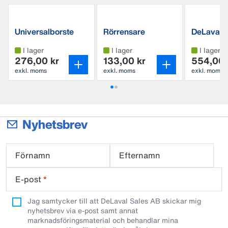
Universalborste
Rörrensare
DeLaval
klädtvätt
I lager
I lager
I lager
276,00 kr
133,00 kr
554,00 
exkl. moms
exkl. moms
exkl. moms
Nyhetsbrev
Förnamn
Efternamn
E-post
*
Jag samtycker till att DeLaval Sales AB skickar mig
nyhetsbrev via e-post samt annat
marknadsföringsmaterial och behandlar mina