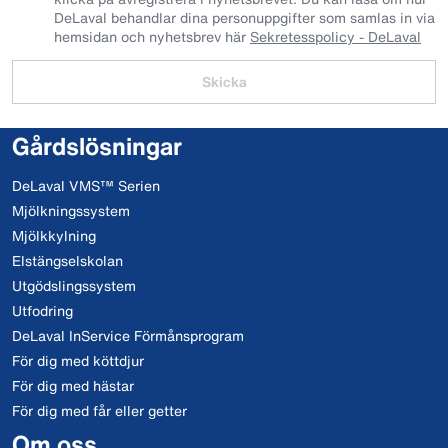
DeLaval behandlar dina personuppgifter som samlas in via
hemsidan och nyhetsbrev här
Sekretesspolicy - DeLaval
Skicka
Gårdslösningar
DeLaval VMS™ Serien
Mjölkningssystem
Mjölkkylning
Elstängselskolan
Utgödslingssystem
Utfodring
DeLaval InService Förmånsprogram
För dig med köttdjur
För dig med hästar
För dig med får eller getter
Om oss