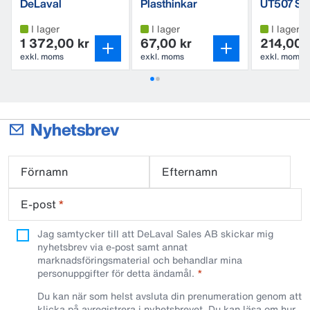
DeLaval
Plasthinkar
UT507 Syn
mjölkaroverall
juverduk
I lager
I lager
I lager
1 372,00 kr
67,00 kr
214,00 
exkl. moms
exkl. moms
exkl. moms
Nyhetsbrev
Förnamn
Efternamn
E-post
*
Jag samtycker till att DeLaval Sales AB skickar mig
nyhetsbrev via e-post samt annat
marknadsföringsmaterial och behandlar mina
personuppgifter för detta ändamål.
Du kan när som helst avsluta din prenumeration genom att
klicka på avregistrera i nyhetsbrevet. Du kan läsa om hur