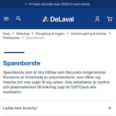
Fri frakt vid order över 3000 kr exkl moms.
Hem
Webshop
Rengöring & Hygien
Handrengöring & borstar
Diskborstar
Spannborste
Spannborste
Spannborste som är lika hållbar som DeLavals övriga borstar.
Borstarna är tillverkade av polyersterborst, som håller sig
fräscha och inte suger åt sig vatten. Alla metalldelar är rostfria
och plastmaterialet tål kokning (upp till 120°C)och alla
kemikalier.
Ladda hem broschyr