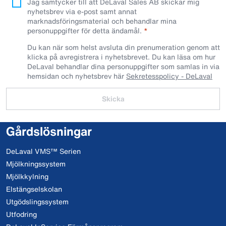
Jag samtycker till att DeLaval Sales AB skickar mig
nyhetsbrev via e-post samt annat
marknadsföringsmaterial och behandlar mina
personuppgifter för detta ändamål.
Du kan när som helst avsluta din prenumeration genom att
klicka på avregistrera i nyhetsbrevet. Du kan läsa om hur
DeLaval behandlar dina personuppgifter som samlas in via
hemsidan och nyhetsbrev här
Sekretesspolicy - DeLaval
Skicka
Gårdslösningar
DeLaval VMS™ Serien
Mjölkningssystem
Mjölkkylning
Elstängselskolan
Utgödslingssystem
Utfodring