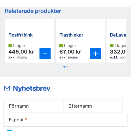
Relaterade produkter
Rostfri hink
Plasthinkar
DeLaval
handdisk
I lager
I lager
I lager
445,00 kr
67,00 kr
332,00 
exkl. moms
exkl. moms
exkl. moms
Nyhetsbrev
Förnamn
Efternamn
E-post
*