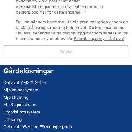
nyhetsbrev via e-post samt annat
marknadsföringsmaterial och behandlar mina
personuppgifter för detta ändamål.
Du kan när som helst avsluta din prenumeration genom att
klicka på avregistrera i nyhetsbrevet. Du kan läsa om hur
DeLaval behandlar dina personuppgifter som samlas in via
hemsidan och nyhetsbrev här
Sekretesspolicy - DeLaval
Skicka
Gårdslösningar
DeLaval VMS™ Serien
Mjölkningssystem
Mjölkkylning
Elstängselskolan
Utgödslingssystem
Utfodring
DeLaval InService Förmånsprogram