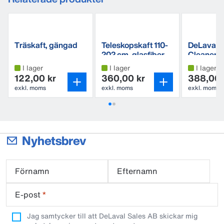
Träskaft, gängad
Teleskopskaft 110-
DeLaval P
202 cm, glasfiber
Cleaner
Avkalkni
I lager
I lager
I lager
122,00 kr
360,00 kr
388,00 
exkl. moms
exkl. moms
exkl. moms
Nyhetsbrev
Förnamn
Efternamn
E-post
*
Jag samtycker till att DeLaval Sales AB skickar mig