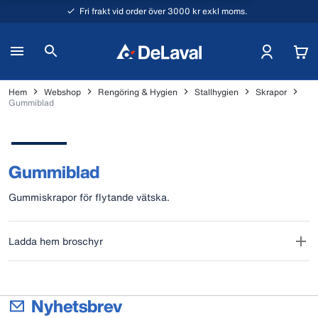
Fri frakt vid order över 3000 kr exkl moms.
Hem
Webshop
Rengöring & Hygien
Stallhygien
Skrapor
Gummiblad
Gummiblad
Gummiskrapor för flytande vätska.
Ladda hem broschyr
Nyhetsbrev