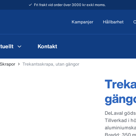
Fri frakt vid order över 3000 kr exkl moms.
Kampanjer
Hållbarhet
O
tuellt
Kontakt
Skrapor
Trekantsskrapa, utan gängor
Treka
gäng
DeLaval gödse
Tillverkad i h
aluminiumska
Bredd: 350 