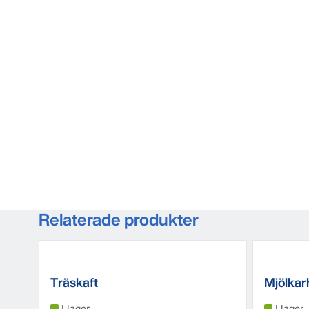
Relaterade produkter
Träskaft
Mjölkar
I lager
I lager