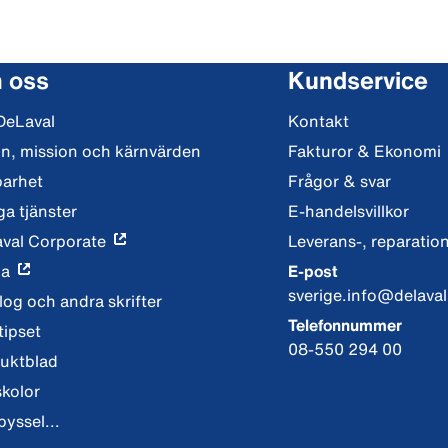
 oss
Kundservice
DeLaval
Kontakt
on, mission och kärnvärden
Fakturor & Ekonomi
barhet
Frågor & svar
ga tjänster
E-handelsvillkor
val Corporate
Leverans-, reparation
ia
E-post
sverige.info@delava
log och andra skrifter
Telefonnummer
tipset
08-550 294 00
uktblad
skolor
pyssel...