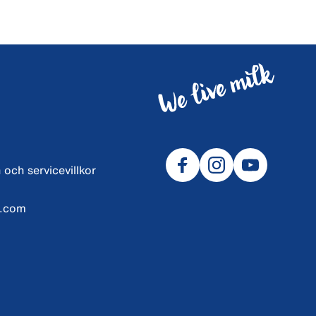
 och servicevillkor
l.com