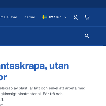
m DeLaval
Karriär
SV / SEK
ntsskrapa, utan
or
lskrap av plast, är lätt och enkel att arbeta med.
ögklassigt plastmaterial. För trä och
ft.
mm