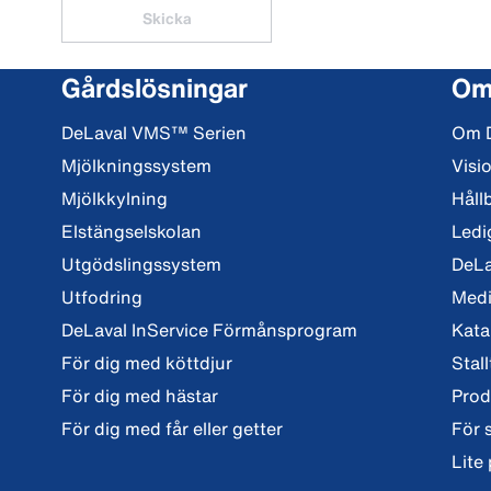
Skicka
Gårdslösningar
Om
DeLaval VMS™ Serien
Om 
Mjölkningssystem
Visi
Mjölkkylning
Håll
Elstängselskolan
Ledi
Utgödslingssystem
DeLa
Utfodring
Med
DeLaval InService Förmånsprogram
Kata
För dig med köttdjur
Stall
För dig med hästar
Prod
För dig med får eller getter
För 
Lite 