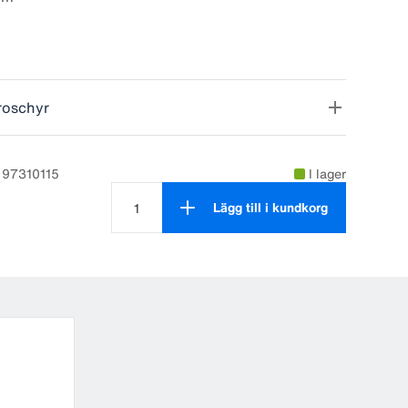
skafthålet: 26 mm
roschyr
 97310115
I lager
Lägg till i kundkorg
Antal produkter är 1