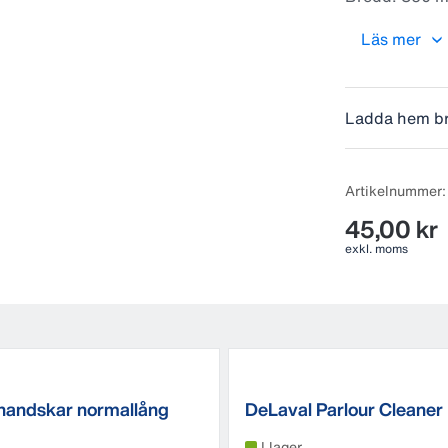
Diameter på 
Läs mer
Ladda hem b
Artikelnummer:
45,00 kr
exkl. moms
handskar normallång
DeLaval Parlour Cleaner
Avkalkningsmedel
I lager