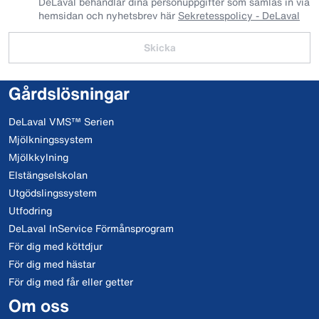
DeLaval behandlar dina personuppgifter som samlas in via
hemsidan och nyhetsbrev här
Sekretesspolicy - DeLaval
Skicka
Gårdslösningar
DeLaval VMS™ Serien
Mjölkningssystem
Mjölkkylning
Elstängselskolan
Utgödslingssystem
Utfodring
DeLaval InService Förmånsprogram
För dig med köttdjur
För dig med hästar
För dig med får eller getter
Om oss