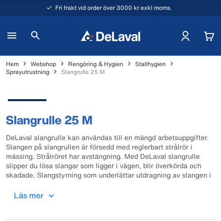
Fri frakt vid order över 3000 kr exkl moms.
Hem
Webshop
Rengöring & Hygien
Stallhygien
Sprayutrustning
Slangrulle 25 M
Slangrulle 25 M
DeLaval slangrulle kan användas till en mängd arbetsuppgifter.
Slangen på slangrullen är försedd med reglerbart strålrör i
mässing. Strålröret har avstängning. Med DeLaval slangrulle
slipper du lösa slangar som ligger i vägen, blir överkörda och
skadade. Slangstyrning som underlättar utdragning av slangen i
alla riktningar.
Läs mer