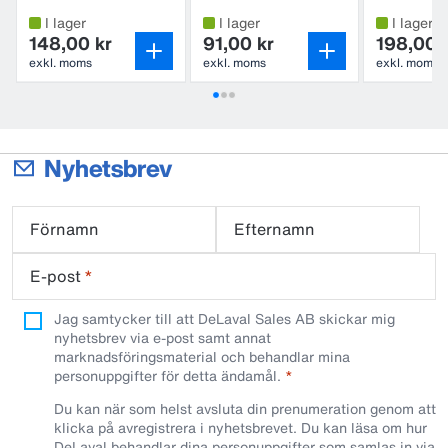
pack
I lager
I lager
I lager
148,00 kr
91,00 kr
198,00 
exkl. moms
exkl. moms
exkl. moms
Nyhetsbrev
Förnamn
Efternamn
E-post
*
Jag samtycker till att DeLaval Sales AB skickar mig
nyhetsbrev via e-post samt annat
marknadsföringsmaterial och behandlar mina
personuppgifter för detta ändamål.
Du kan när som helst avsluta din prenumeration genom att
klicka på avregistrera i nyhetsbrevet. Du kan läsa om hur
DeLaval behandlar dina personuppgifter som samlas in via