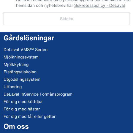
hemsidan och nyhetsbrev här
Sekretesspolicy - DeLaval
Skicka
Gårdslösningar
DeLaval VMS™ Serien
Mjölkningssystem
Mjölkkylning
Elstängselskolan
Utgödslingssystem
Utfodring
DeLaval InService Förmånsprogram
För dig med köttdjur
För dig med hästar
För dig med får eller getter
Om oss