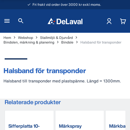
Fri frakt vid order över 3000 kr exkl moms.
Hem
Webshop
Stallmiljö & Djurvård
Bindslen, märkning & planering
Bindsle
Halsband för transponder
Halsband för transponder
Halsband till transponder med plastspänne. Längd = 1300mm.
Relaterade produkter
Sifferplatta 10-
Märkspray
Märkband