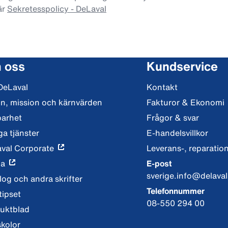
är
Sekretesspolicy - DeLaval
 oss
Kundservice
DeLaval
Kontakt
on, mission och kärnvärden
Fakturor & Ekonomi
barhet
Frågor & svar
ga tjänster
E-handelsvillkor
val Corporate
Leverans-, reparation
ia
E-post
sverige.info@delava
log och andra skrifter
Telefonnummer
tipset
08-550 294 00
uktblad
skolor