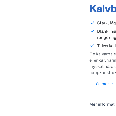
Kalvb
Stark, låg
Blank ins
rengörin
Tillverkad
Ge kalvarna e
eller kalvnäri
mycket nära e
nappkonstrukt
pH-nivå i kal
Läs mer
Fördelar: lät
insida och ut
rundade kant
lrengöring. St
Mer informat
Tillverkad av 