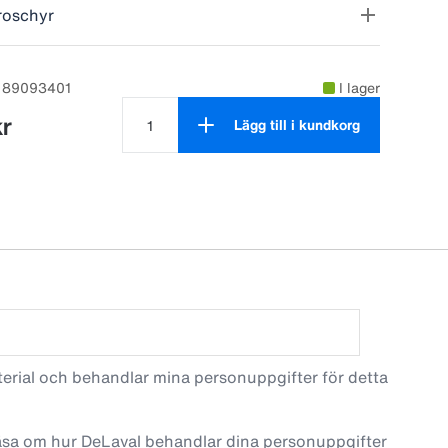
roschyr
 i galvaniserat stål. Kan hängas på tråd, rör och
app som ger kalven rätt flöde och ett naturligt
: 89093401
I lager
kr
Lägg till i kundkorg
Antal produkter är 1
terial och behandlar mina personuppgifter för detta
läsa om hur DeLaval behandlar dina personuppgifter