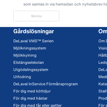
som samlas in via hemsidan och nyhetsbrev h
Skicka
Gårdslösningar
Om
DeLaval VMS™ Serien
Om 
Mjölkningssystem
Visi
Mjölkkylning
Håll
Elstängselskolan
Ledi
Utgödslingssystem
DeLa
Utfodring
Med
DeLaval InService Förmånsprogram
Kata
För dig med köttdjur
Stall
För dig med hästar
Prod
För dig med får eller getter
För 