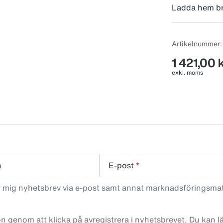
Ladda hem b
Starka fästen
räls. Specialn
diande.
Artikelnummer
5 nappar.
1 421,00 
exkl. moms
n
E-post
*
ar mig nyhetsbrev via e-post samt annat marknadsföringsma
n genom att klicka på avregistrera i nyhetsbrevet. Du kan 