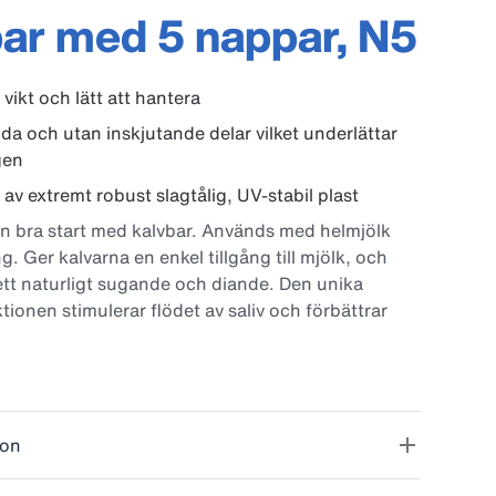
ar med 5 nappar, N5
 vikt och lätt att hantera
ida och utan inskjutande delar vilket underlättar
gen
 av extremt robust slagtålig, UV-stabil plast
n bra start med kalvbar. Används med helmjölk
ng. Ger kalvarna en enkel tillgång till mjölk, och
tt naturligt sugande och diande. Den unika
ionen stimulerar flödet av saliv och förbättrar
vens mage och leder till bättrematsmältning.
t att rengöra för bibehållen god hygien, blank
an inskjutande delar som underlättar rengöringen,
er och mjuka hörn för säkerhet och enke
ark, låg vikt och lätt att hantera.
ion
extremt robust, slagtålig, UV- stabil polyeten.