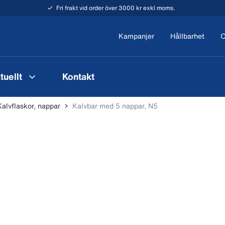
Fri frakt vid order över 3000 kr exkl moms.
Kampanjer
Hållbarhet
O
tuellt
Kontakt
Kalvflaskor, nappar
Kalvbar med 5 nappar, N5