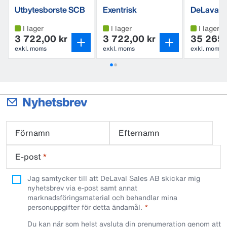
Utbytesborste SCB
Exentrisk
DeLaval 
Utbytesborste SCB
ryktbors
I lager
I lager
I lager
3 722,00 kr
3 722,00 kr
35 265,
exkl. moms
exkl. moms
exkl. moms
Nyhetsbrev
Förnamn
Efternamn
E-post
*
Jag samtycker till att DeLaval Sales AB skickar mig
nyhetsbrev via e-post samt annat
marknadsföringsmaterial och behandlar mina
personuppgifter för detta ändamål.
Du kan när som helst avsluta din prenumeration genom att