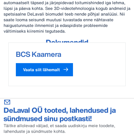
automaatselt täpsed ja järjepidevad toitumishinded iga lehma,
lüpsi ja päeva kohta. See 3D-videotehnoloogia kogub andmeid ja
spetsiaalne DeLavali biomudel teeb nende põhjal analüüsi. Nii
saate looma seisundi muutusi tuvastada enne nähtavate
haigustunnuste ilmnemist ja edaspidiste probleemide
vältimiseks kiiremini tegutseda.
Dokumendid
BCS Kaamera
delavali-toitumushindamise-bcs-brosuur.pdf
Vaata siit lähemalt
DeLaval OÜ tooted, lahendused ja
sündmused sinu postkasti!
Täitke allolevad väljad, et saada uudiskirju meie toodete,
lahenduste ja sündmuste kohta.