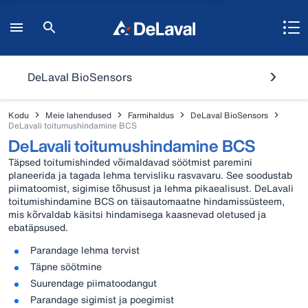
DeLaval BioSensors
Kodu
Meie lahendused
Farmihaldus
DeLaval BioSensors
DeLavali toitumushindamine BCS
DeLavali toitumushindamine BCS
Täpsed toitumishinded võimaldavad söötmist paremini
planeerida ja tagada lehma tervisliku rasvavaru. See soodustab
piimatoomist, sigimise tõhusust ja lehma pikaealisust. DeLavali
toitumishindamine BCS on täisautomaatne hindamissüsteem,
mis kõrvaldab käsitsi hindamisega kaasnevad oletused ja
ebatäpsused.
Parandage lehma tervist
Täpne söötmine
Suurendage piimatoodangut
Parandage sigimist ja poegimist