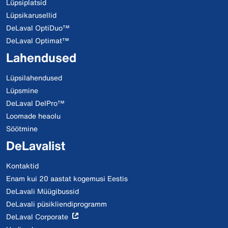
Lüpsiplatsid
Lüpsikarusellid
DeLaval OptiDuo™
DeLaval Optimat™
Lahendused
Lüpsilahendused
Lüpsmine
DeLaval DelPro™
Loomade heaolu
Söötmine
DeLavalist
Kontaktid
Enam kui 20 aastat kogemusi Eestis
DeLavali Müügibussid
DeLavali püsikliendiprogramm
DeLaval Corporate