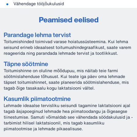
Vähendage tööjõukulusid
Peamised eelised
Parandage lehma tervist
Toitumishinded toimivad varase hoiatussüsteemina. Kui lehma
seisund erineb ideaalsest toitumushindegraafikust, saate varem
reageerida ning parandada lehmade tervist ja tootlikkust.
Täpne söötmine
Toitumishinne on oluline mõõdupuu, mis näitab teie farmi
söötmislahenduse tõhusust. Kui teate iga päev oma lehmade
täpset toitumishinnet, saate planeerida söötmislahenduse, mis
tagab õige tasakaalu kogu laktatsiooni vältel.
Kasumlik piimatootmine
Lehmade ideaalse tervisliku seisundi tagamine laktatsiooni ajal
tagab äsjapoeginud lehmade hea piimatoodangu ja õigeaegse
tiinestumise. Samuti võimaldab see vähendada söödakulusid ja -
tarbimist hilisel laktatsioonil, mis tagab kasumliku
piimatootmise ja lehmade pikaealisuse.