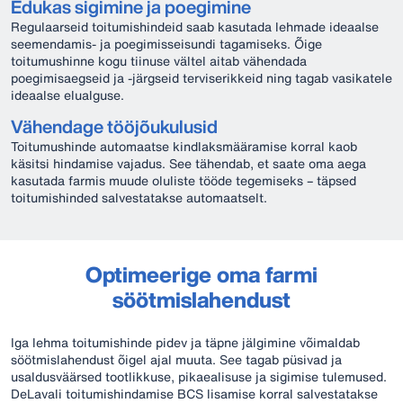
Edukas sigimine ja poegimine
Regulaarseid toitumishindeid saab kasutada lehmade ideaalse
seemendamis- ja poegimisseisundi tagamiseks. Õige
toitumushinne kogu tiinuse vältel aitab vähendada
poegimisaegseid ja -järgseid terviserikkeid ning tagab vasikatele
ideaalse elualguse.
Vähendage tööjõukulusid
Toitumushinde automaatse kindlaksmääramise korral kaob
käsitsi hindamise vajadus. See tähendab, et saate oma aega
kasutada farmis muude oluliste tööde tegemiseks – täpsed
toitumishinded salvestatakse automaatselt.
Optimeerige oma farmi
söötmislahendust
Iga lehma toitumishinde pidev ja täpne jälgimine võimaldab
söötmislahendust õigel ajal muuta. See tagab püsivad ja
usaldusväärsed tootlikkuse, pikaealisuse ja sigimise tulemused.
DeLavali toitumishindamise BCS lisamise korral salvestatakse