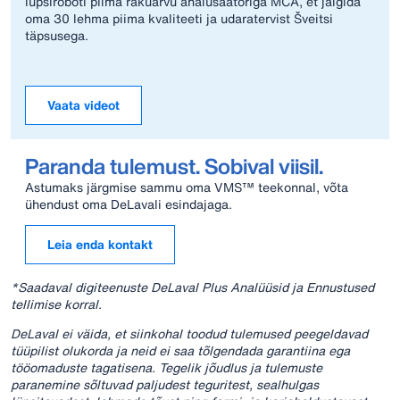
lüpsiroboti piima rakuarvu analüsaatoriga MCA, et jälgida
oma 30 lehma piima kvaliteeti ja udaratervist Šveitsi
täpsusega.
Vaata videot
Paranda tulemust. Sobival viisil.
Astumaks järgmise sammu oma VMS™ teekonnal, võta
ühendust oma DeLavali esindajaga.
Leia enda kontakt
*Saadaval digiteenuste DeLaval Plus Analüüsid ja Ennustused
tellimise korral.
DeLaval ei väida, et siinkohal toodud tulemused peegeldavad
tüüpilist olukorda ja neid ei saa tõlgendada garantiina ega
tööomaduste tagatisena. Tegelik jõudlus ja tulemuste
paranemine sõltuvad paljudest teguritest, sealhulgas