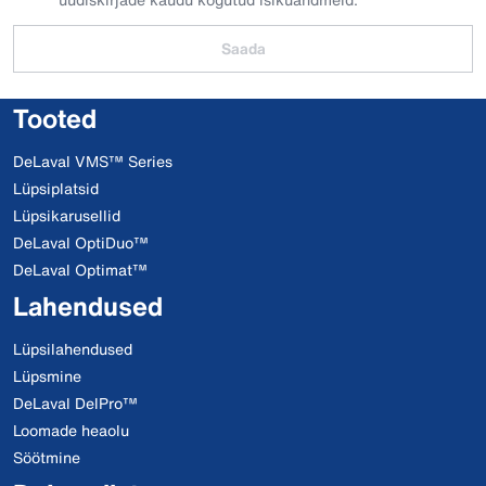
Saada
Tooted
DeLaval VMS™ Series
Lüpsiplatsid
Lüpsikarusellid
DeLaval OptiDuo™
DeLaval Optimat™
Lahendused
Lüpsilahendused
Lüpsmine
DeLaval DelPro™
Loomade heaolu
Söötmine