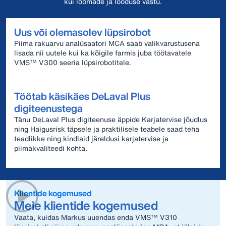
kui loomade ja looduse vastu.
Uus või olemasolev lüpsirobot
Piima rakuarvu analüsaatori MCA saab valikvarustusena
lisada nii uutele kui ka kõigile farmis juba töötavatele
VMS™ V300 seeria lüpsirobotitele.
Töötab käsikäes DeLaval Plus
digiteenustega
Tänu DeLaval Plus digiteenuse äppide Karjatervise jõudlus
ning Haigusrisk täpsele ja praktilisele teabele saad teha
teadlikke ning kindlaid järeldusi karjatervise ja
piimakvaliteedi kohta.
Klientide kogemused
Meie klientide kogemused
Vaata, kuidas Markus uuendas enda VMS™ V310