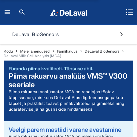
DeLaval BioSensors
Kodu
Meie lahendused
Farmihaldus
DeLaval BioSensors
DeLaval Milk Cell Analysis (MCA)
Paranda piima kvaliteeti. Täpsuse abil.
Piima rakuarvu analüüs VMS™ V300
seeriale
Piima rakuarvu analüsaator MCA on reaalajas töötav
täppisseade, mis koos DeLaval Plus digiteenusega pakub
täpset ja praktilist teavet piimakvaliteedi jälgimiseks ning
udaratervise ja haigusriskide hindamiseks.
Veelgi parem mastiidi varane avastamine
Piima rakuarvu analüsaator MCA on meie seni kõige