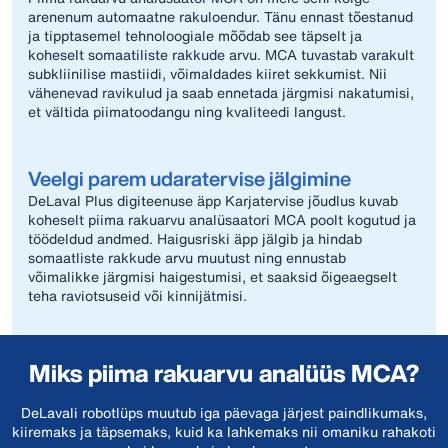
arenenum automaatne rakuloendur. Tänu ennast tõestanud
ja tipptasemel tehnoloogiale mõõdab see täpselt ja
koheselt somaatiliste rakkude arvu. MCA tuvastab varakult
subkliinilise mastiidi, võimaldades kiiret sekkumist. Nii
vähenevad ravikulud ja saab ennetada järgmisi nakatumisi,
et vältida piimatoodangu ning kvaliteedi langust.
Veelgi parem udaratervise jälgimine
DeLaval Plus digiteenuse äpp Karjatervise jõudlus kuvab
koheselt piima rakuarvu analüsaatori MCA poolt kogutud ja
töödeldud andmed. Haigusriski äpp jälgib ja hindab
somaatliste rakkude arvu muutust ning ennustab
võimalikke järgmisi haigestumisi, et saaksid õigeaegselt
teha raviotsuseid või kinnijätmisi.
Miks piima rakuarvu analüüs MCA?
DeLavali robotlüps muutub iga päevaga järjest paindlikumaks,
kiiremaks ja täpsemaks, kuid ka lahkemaks nii omaniku rahakoti