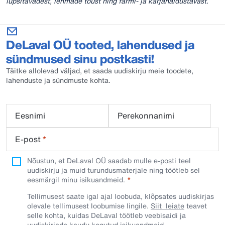
lüpsitavadest, lehmade tõust ning farmi- ja karjahaldustavast.
DeLaval OÜ tooted, lahendused ja
sündmused sinu postkasti!
Täitke allolevad väljad, et saada uudiskirju meie toodete,
lahenduste ja sündmuste kohta.
Eesnimi
Perekonnanimi
E-post
*
Nõustun, et DeLaval OÜ saadab mulle e-posti teel
uudiskirju ja muid turundusmaterjale ning töötleb sel
eesmärgil minu isikuandmeid.​
Tellimusest saate igal ajal loobuda, klõpsates uudiskirjas
olevale tellimusest loobumise lingile.
Siit leiate
teavet
selle kohta, kuidas DeLaval töötleb veebisaidi ja
uudiskirjade kaudu kogutud isikuandmeid.