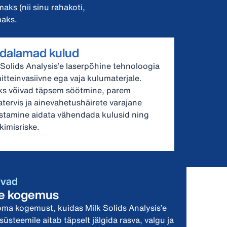
ks (nii sinu rahakoti,
maks.
dalamad kulud
 Solids Analysis’e laserpõhine tehnoloogia
itteinvasiivne ega vaja kulumaterjale.
ks võivad täpsem söötmine, parem
atervis ja ainevahetushäirete varajane
stamine aidata vähendada kulusid ning
kimisriske.
ivad
use kogemus
oma kogemust, kuidas Milk Solids Analysis’e
teemile aitab täpselt jälgida rasva, valgu ja