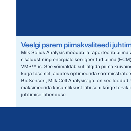
Veelgi parem piimakvaliteedi juhti
Milk Solids Analysis mõõdab ja raporteerib piimara
sisaldust ning energiale korrigeeritud piima (ECM) 
VMS™-is. See võimaldab sul jälgida piima kuivaine
karja tasemel, aidates optimeerida söötmisstratee
BioSensori, Milk Cell Analysis’iga, on see loodud s
maksimeerida kasumlikkust läbi seni kõige tervikl
juhtimise lahenduse.