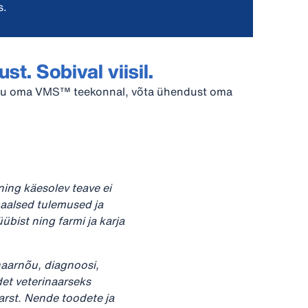
s.
t. Sobival viisil.
u oma VMS™ teekonnal, võta ühendust oma
ning käesolev teave ei
uaalsed tulemused ja
bist ning farmi ja karja
naarnõu, diagnoosi,
et veterinaarseks
rarst. Nende toodete ja