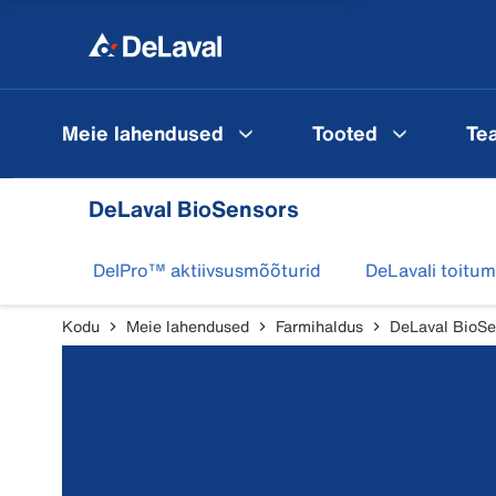
Meie lahendused
Tooted
Te
DeLaval BioSensors
DelPro™ aktiivsusmõõturid
DeLavali toit
Kodu
Meie lahendused
Farmihaldus
DeLaval BioSe