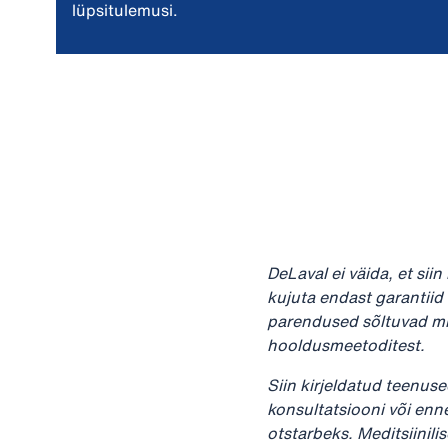
lüpsitulemusi.
DeLaval ei väida, et sii
kujuta endast garantiid
parendused sõltuvad mit
hooldusmeetoditest.
Siin kirjeldatud teenus
konsultatsiooni või enn
otstarbeks. Meditsiinili