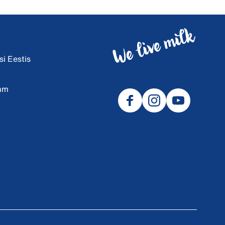
i Eestis
amm