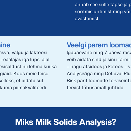
annab see sulle täpse ja 
söötmisjuhtimist ning võ
avastamist.
mine
Veelgi parem loomad
sva, valgu ja laktoosi
Igapäevane ning 7 päeva rasv
reaalajas iga lüpsi ajal
võib aidata sind ja sinu farm
sisaldust nii lehma kui ka
– nagu atsidoos ja ketoos – v
giaid. Koos meie teise
Analysis’iga ning DeLaval Pl
elleks, et aidata sul
Risk pärit loomade terviseinf
ikuma piimakvaliteedi
tervist tõhusamalt juhtida.
Miks Milk Solids Analysis?