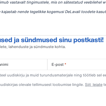
mub vastavalt tingimustele, mis on sätestatud veebilehel w
e kajastab nende tegelikke kogemusi DeLavali toodete kasuta
sed ja sündmused sinu postkasti!
oodete, lahenduste ja sündmuste kohta.
animi
E-post
*
eel uudiskirju ja muid turundusmaterjale ning töötleb sel e
uudiskirjas olevale tellimusest loobumise lingile.
Siit leiate
te