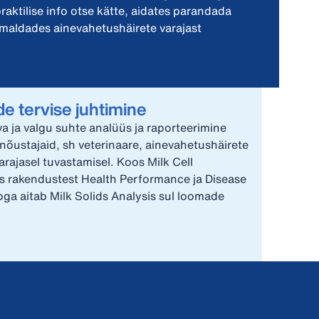
praktilise info otse kätte, aidates parandada
imaldades ainevahetushäirete varajast
e tervise juhtimine
a ja valgu suhte analüüs ja raporteerimine
i nõustajaid, sh veterinaare, ainevahetushäirete
arajasel tuvastamisel. Koos Milk Cell
us rakendustest Health Performance ja Disease
oga aitab Milk Solids Analysis sul loomade