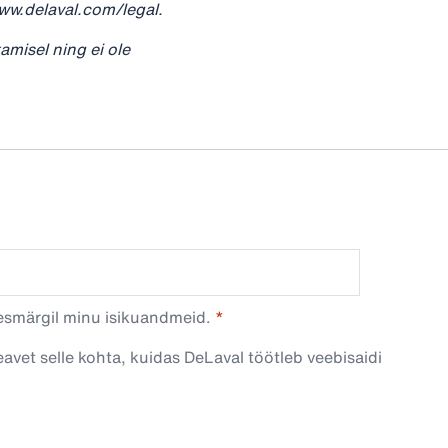
ww.delaval.com/legal.
misel ning ei ole
esmärgil minu isikuandmeid.​
avet selle kohta, kuidas DeLaval töötleb veebisaidi