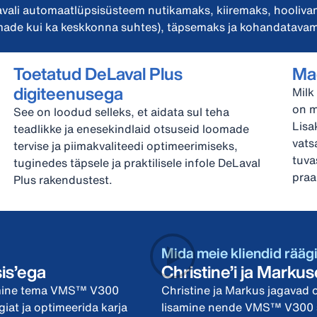
ali automaatlüpsisüsteem nutikamaks, kiiremaks, hoolivama
ade kui ka keskkonna suhtes), täpsemaks ja kohandatava
Toetatud DeLaval Plus
Ma
digiteenusega
Milk
on m
See on loodud selleks, et aidata sul teha
Lisa
teadlikke ja enesekindlaid otsuseid loomade
vats
tervise ja piimakvaliteedi optimeerimiseks,
tuva
tuginedes täpsele ja praktilisele infole DeLaval
praa
Plus rakendustest.
Mida meie kliendid rääg
is’ega
Christine’i ja Mark
isamine tema VMS™ V300
Christine ja Markus jagavad 
at ja optimeerida karja
lisamine nende VMS™ V300 süs