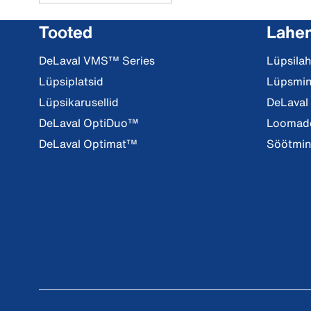
Tooted
Lahe
DeLaval VMS™ Series
Lüpsila
Lüpsiplatsid
Lüpsmi
Lüpsikarusellid
DeLaval
DeLaval OptiDuo™
Loomade
DeLaval Optimat™
Söötmi