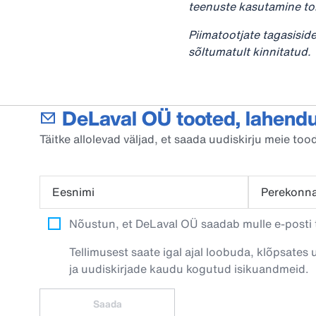
teenuste kasutamine toi
Piimatootjate tagasisid
sõltumatult kinnitatud.
DeLaval OÜ tooted, lahendu
Täitke allolevad väljad, et saada uudiskirju meie t
Eesnimi
Perekonn
Nõustun, et DeLaval OÜ saadab mulle e-posti t
Tellimusest saate igal ajal loobuda, klõpsates 
ja uudiskirjade kaudu kogutud isikuandmeid.
Saada