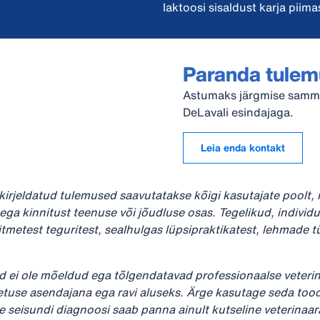
laktoosi sisaldust karja piima
Paranda tulemus
Astumaks järgmise samm
DeLavali esindajaga.
Leia enda kontakt
n kirjeldatud tulemused saavutatakse kõigi kasutajate poolt, 
 ega kinnitust teenuse või jõudluse osas. Tegelikud, individ
metest teguritest, sealhulgas lüpsipraktikatest, lehmade tüü
ed ei ole mõeldud ega tõlgendatavad professionaalse veteri
etuse asendajana ega ravi aluseks. Ärge kasutage seda tood
se seisundi diagnoosi saab panna ainult kutseline veterinaa