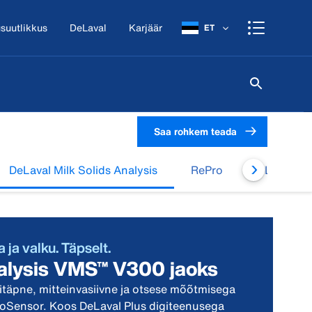
suutlikkus
DeLaval
Karjäär
ET
Saa rohkem teada
DeLaval Milk Solids Analysis
RePro
DeLaval Mil
 ja valku. Täpselt.
nalysis VMS™ V300 jaoks
litäpne, mitteinvasiivne ja otsese mõõtmisega
BioSensor. Koos DeLaval Plus digiteenusega