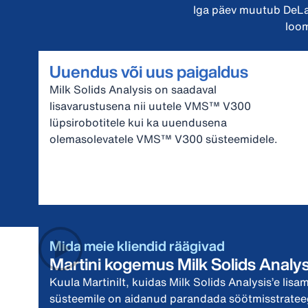
Iga päev muutub DeLav
loom
Uuendus või uus paigaldus
Milk Solids Analysis on saadaval
lisavarustusena nii uutele VMS™ V300
lüpsirobotitele kui ka uuendusena
olemasolevatele VMS™ V300 süsteemidele.
Mida meie kliendid räägivad
Martini kogemus Milk Solids Analys
Kuula Martinilt, kuidas Milk Solids Analysis’e l
süsteemile on aidanud parandada söötmisstrateegi