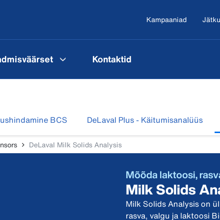
Kampaaniad
Jätku
admisväärset
Kontaktid
umushindamine BCS
DeLaval Plus - Käitumisanalüüs
nsors
DeLaval Milk Solids Analysis
Mõõda laktoosi, rasva
Milk Solids A
Milk Solids Analysis on ü
rasva, valgu ja laktoosi 