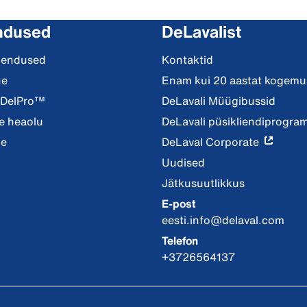
ndused
DeLavalist
hendused
Kontaktid
ne
Enam kui 20 aastat kogemus
 DelPro™
DeLavali Müügibussid
 heaolu
DeLavali püsikliendiprogr
ne
DeLaval Corporate
Uudised
Jätkusuutlikkus
E-post
eesti.info@delaval.com
Telefon
+3726564137