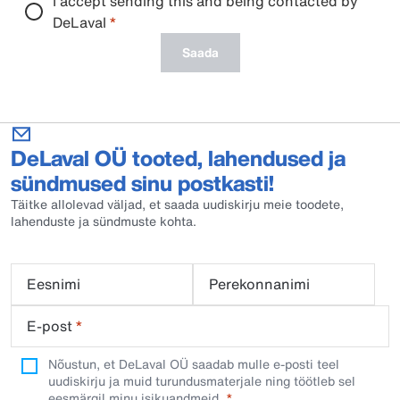
I accept sending this and being contacted by
DeLaval
*
Saada
DeLaval OÜ tooted, lahendused ja
sündmused sinu postkasti!
Täitke allolevad väljad, et saada uudiskirju meie toodete,
lahenduste ja sündmuste kohta.
Eesnimi
Perekonnanimi
E-post
*
Nõustun, et DeLaval OÜ saadab mulle e-posti teel
uudiskirju ja muid turundusmaterjale ning töötleb sel
eesmärgil minu isikuandmeid.​