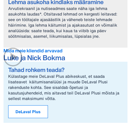
Lehma asukoha kindlaks määramine
Arvutiekraanil ja nutiseadmes saate näha iga lehma
asukohta laudas*. Otsitavad lehmad on kergesti leitavad:
see on töötajale ajasäästlik ja väheneb teiste lehmade
häirimine. Iga lehma käitumist ja ajakasutust on võimalik
analüüsida: saate teada, kui kaua ta viibib iga päev
söötmisalas, asemel, liikumisalas, lüpsialas jne.
Mida meie kliendid arvavad
Luke ja Nick Bokma
Tahad rohkem teada?
Külastage meie DeLaval Plus abikeskust, et saada
lisateavet käitumisanalüüsi ja muude DeLaval Plusi
rakenduste kohta. See sisaldab õpetusi ja
kasutusjuhendeid, mis aitavad teil DeLaval Plusi mõista ja
sellest maksimumi võtta.
DeLaval Plus