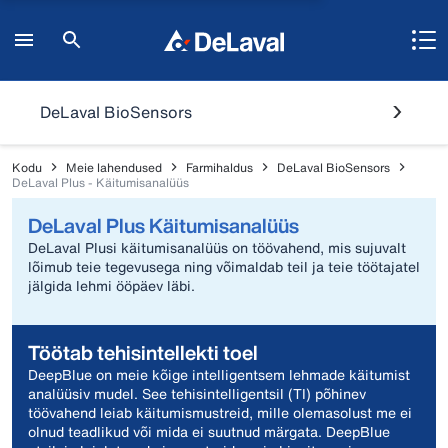
DeLaval BioSensors
Kodu
Meie lahendused
Farmihaldus
DeLaval BioSensors
DeLaval Plus - Käitumisanalüüs
DeLaval Plus Käitumisanalüüs
DeLaval Plusi käitumisanalüüs on töövahend, mis sujuvalt
lõimub teie tegevusega ning võimaldab teil ja teie töötajatel
jälgida lehmi ööpäev läbi.
Töötab tehisintellekti toel
DeepBlue on meie kõige intelligentsem lehmade käitumist
analüüsiv mudel. See tehisintelligentsil (TI) põhinev
töövahend leiab käitumismustreid, mille olemasolust me ei
olnud teadlikud või mida ei suutnud märgata. DeepBlue