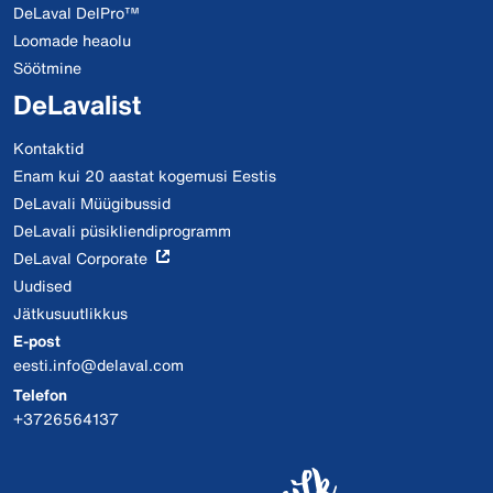
DeLaval DelPro™
Loomade heaolu
Söötmine
DeLavalist
Kontaktid
Enam kui 20 aastat kogemusi Eestis
DeLavali Müügibussid
DeLavali püsikliendiprogramm
DeLaval Corporate
Uudised
Jätkusuutlikkus
E-post
eesti.info@delaval.com
Telefon
+3726564137