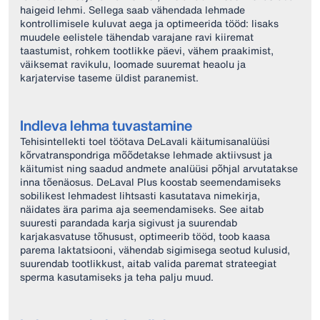
haigeid lehmi. Sellega saab vähendada lehmade
kontrollimisele kuluvat aega ja optimeerida tööd: lisaks
muudele eelistele tähendab varajane ravi kiiremat
taastumist, rohkem tootlikke päevi, vähem praakimist,
väiksemat ravikulu, loomade suuremat heaolu ja
karjatervise taseme üldist paranemist.
Indleva lehma tuvastamine
Tehisintellekti toel töötava DeLavali käitumisanalüüsi
kõrvatranspondriga mõõdetakse lehmade aktiivsust ja
käitumist ning saadud andmete analüüsi põhjal arvutatakse
inna tõenäosus. DeLaval Plus koostab seemendamiseks
sobilikest lehmadest lihtsasti kasutatava nimekirja,
näidates ära parima aja seemendamiseks. See aitab
suuresti parandada karja sigivust ja suurendab
karjakasvatuse tõhusust, optimeerib tööd, toob kaasa
parema laktatsiooni, vähendab sigimisega seotud kulusid,
suurendab tootlikkust, aitab valida paremat strateegiat
sperma kasutamiseks ja teha palju muud.