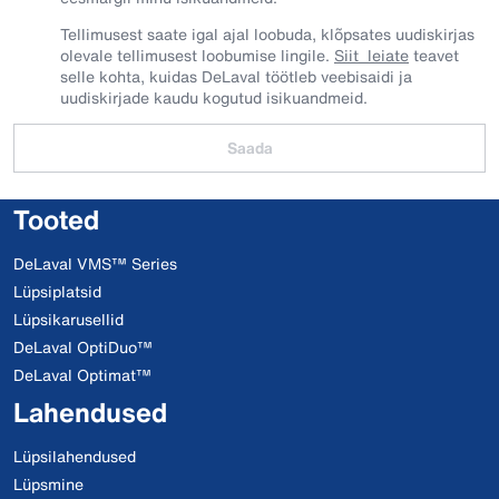
Tellimusest saate igal ajal loobuda, klõpsates uudiskirjas
olevale tellimusest loobumise lingile.
Siit leiate
teavet
selle kohta, kuidas DeLaval töötleb veebisaidi ja
uudiskirjade kaudu kogutud isikuandmeid.
Saada
Tooted
DeLaval VMS™ Series
Lüpsiplatsid
Lüpsikarusellid
DeLaval OptiDuo™
DeLaval Optimat™
Lahendused
Lüpsilahendused
Lüpsmine