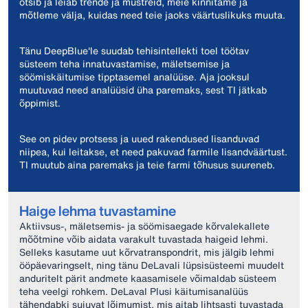
otsib ja leiab trende ja mustreid, meie kinnitame ja
mõtleme välja, kuidas need teie jaoks väärtuslikuks muuta.
Tänu DeepBlue'le suudab tehisintellekti toel töötav
süsteem teha innatuvastamise, mäletsemise ja
söömiskäitumise tipptasemel analüüse. Aja jooksul
muutuvad need analüüsid üha paremaks, sest TI jätkab
õppimist.
See on pidev protsess ja uued rakendused lisanduvad
niipea, kui leitakse, et need pakuvad farmile lisandväärtust.
TI muutub aina paremaks ja teie farmi tõhusus suureneb.
Haige lehma tuvastamine
Aktiivsus-, mäletsemis- ja söömisaegade kõrvalekallete
mõõtmine võib aidata varakult tuvastada haigeid lehmi.
Selleks kasutame uut kõrvatranspondrit, mis jälgib lehmi
ööpäevaringselt, ning tänu DeLavali lüpsisüsteemi muudelt
anduritelt pärit andmete kaasamisele võimaldab süsteem
teha veelgi rohkem. DeLaval Plusi käitumisanalüüs
tähendabki sujuvat lõimumist, mis aitab lihtsasti tuvastada