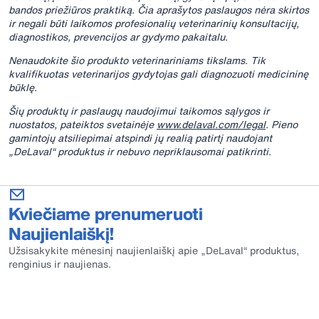
bandos priežiūros praktiką. Čia aprašytos paslaugos nėra skirtos
ir negali būti laikomos profesionalių veterinarinių konsultacijų,
diagnostikos, prevencijos ar gydymo pakaitalu.
Nenaudokite šio produkto veterinariniams tikslams. Tik
kvalifikuotas veterinarijos gydytojas gali diagnozuoti medicininę
būklę.
Šių produktų ir paslaugų naudojimui taikomos sąlygos ir
nuostatos, pateiktos svetainėje
www.delaval.com/legal
. Pieno
gamintojų atsiliepimai atspindi jų realią patirtį naudojant
„DeLaval“ produktus ir nebuvo nepriklausomai patikrinti.
Kviečiame prenumeruoti
Naujienlaiškį!
Užsisakykite mėnesinį naujienlaiškį apie „DeLaval“ produktus,
renginius ir naujienas.