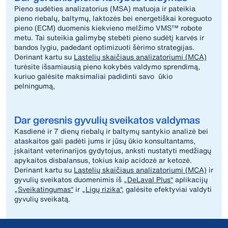
Pieno sudėties analizatorius (MSA) matuoja ir pateikia
pieno riebalų, baltymų, laktozės bei energetiškai koreguoto
pieno (ECM) duomenis kiekvieno melžimo VMS™ robote
metu. Tai suteikia galimybę stebėti pieno sudėtį karvės ir
bandos lygiu, padedant optimizuoti šėrimo strategijas.
Derinant kartu su
Ląstelių skaičiaus analizatoriumi (MCA)
turėsite išsamiausią pieno kokybės valdymo sprendimą,
kuriuo galėsite maksimaliai padidinti savo ūkio
pelningumą,
Dar geresnis gyvulių sveikatos valdymas
Kasdienė ir 7 dienų riebalų ir baltymų santykio analizė bei
ataskaitos gali padėti jums ir jūsų ūkio konsultantams,
įskaitant veterinarijos gydytojus, anksti nustatyti medžiagų
apykaitos disbalansus, tokius kaip acidozė ar ketozė.
Derinant kartu su
Ląstelių skaičiaus analizatoriumi (MCA)
ir
gyvulių sveikatos duomenimis iš
„DeLaval Plus“
aplikacijų
„Sveikatingumas“
ir
„Ligų rizika“
, galėsite efektyviai valdyti
gyvulių sveikatą.