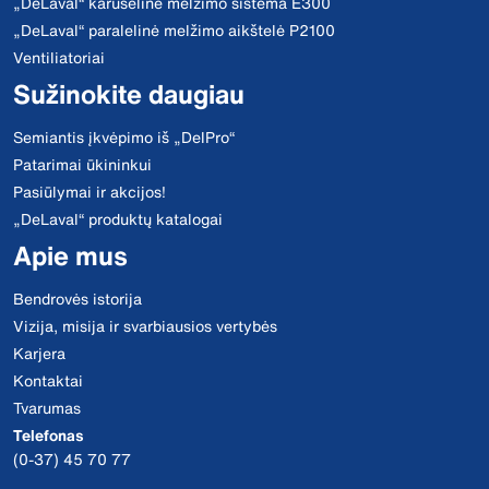
„DeLaval“ karuselinė melžimo sistema E300
„DeLaval“ paralelinė melžimo aikštelė P2100
Ventiliatoriai
Sužinokite daugiau
Semiantis įkvėpimo iš „DelPro“
Patarimai ūkininkui
Pasiūlymai ir akcijos!
„DeLaval“ produktų katalogai
Apie mus
Bendrovės istorija
Vizija, misija ir svarbiausios vertybės
Karjera
Kontaktai
Tvarumas
Telefonas
(0-37) 45 70 77