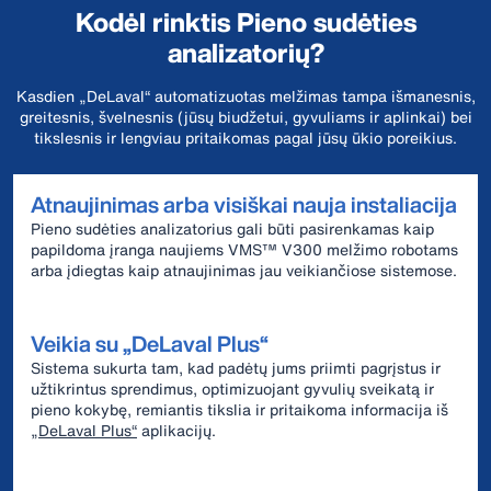
Kodėl rinktis Pieno sudėties
analizatorių?
Kasdien „DeLaval“ automatizuotas melžimas tampa išmanesnis,
greitesnis, švelnesnis (jūsų biudžetui, gyvuliams ir aplinkai) bei
tikslesnis ir lengviau pritaikomas pagal jūsų ūkio poreikius.
Atnaujinimas arba visiškai nauja instaliacija
Pieno sudėties analizatorius gali būti pasirenkamas kaip
papildoma įranga naujiems VMS™ V300 melžimo robotams
arba įdiegtas kaip atnaujinimas jau veikiančiose sistemose.
Veikia su „DeLaval Plus“
Sistema sukurta tam, kad padėtų jums priimti pagrįstus ir
užtikrintus sprendimus, optimizuojant gyvulių sveikatą ir
pieno kokybę, remiantis tikslia ir pritaikoma informacija iš
„DeLaval Plus“
aplikacijų.