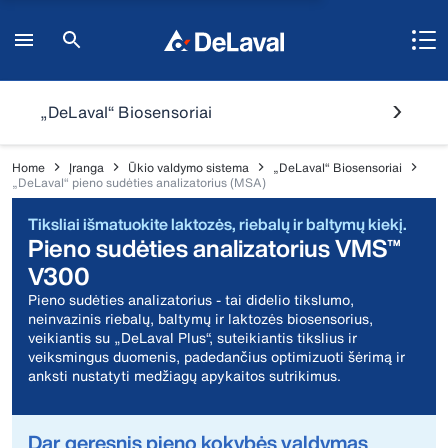
„DeLaval“ Biosensoriai
Home
Įranga
Ūkio valdymo sistema
„DeLaval“ Biosensoriai
„DeLaval“ pieno sudėties analizatorius (MSA)
Tiksliai išmatuokite laktozės, riebalų ir baltymų kiekį.
Pieno sudėties analizatorius VMS™
V300
Pieno sudėties analizatorius - tai didelio tikslumo,
neinvazinis riebalų, baltymų ir laktozės biosensorius,
veikiantis su „DeLaval Plus“, suteikiantis tikslius ir
veiksmingus duomenis, padedančius optimizuoti šėrimą ir
anksti nustatyti medžiagų apykaitos sutrikimus.
Dar geresnis pieno kokybės valdymas