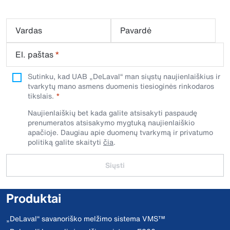
Vardas
Pavardė
El. paštas
*
Sutinku, kad UAB „DeLaval“ man siųstų naujienlaiškius ir
tvarkytų mano asmens duomenis tiesioginės rinkodaros
tikslais.
Naujienlaiškių bet kada galite atsisakyti paspaudę
prenumeratos atsisakymo mygtuką naujienlaiškio
apačioje. Daugiau apie duomenų tvarkymą ir privatumo
politiką galite skaityti
čia
.
Siųsti
Produktai
„DeLaval“ savanoriško melžimo sistema VMS™