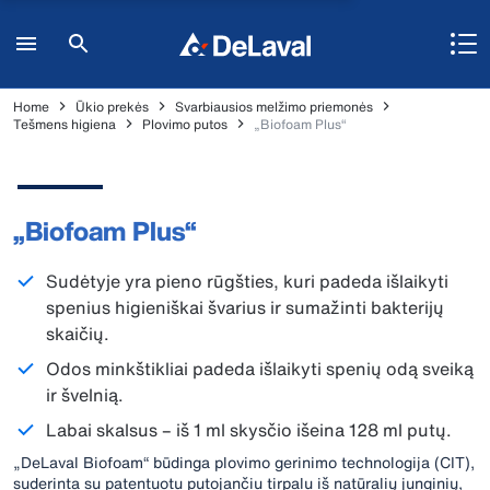
Home
Ūkio prekės
Svarbiausios melžimo priemonės
Tešmens higiena
Plovimo putos
„Biofoam Plus“
„Biofoam Plus“
Sudėtyje yra pieno rūgšties, kuri padeda išlaikyti
spenius higieniškai švarius ir sumažinti bakterijų
skaičių.
Odos minkštikliai padeda išlaikyti spenių odą sveiką
ir švelnią.
Labai skalsus – iš 1 ml skysčio išeina 128 ml putų.
„DeLaval Biofoam“ būdinga plovimo gerinimo technologija (CIT),
suderinta su patentuotu putojančiu tirpalu iš natūralių junginių,