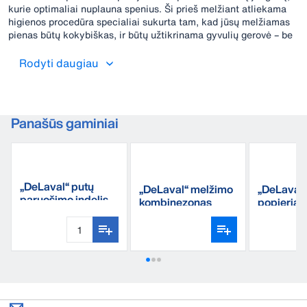
kurie optimaliai nuplauna spenius. Ši prieš melžiant atliekama
higienos procedūra specialiai sukurta tam, kad jūsų melžiamas
pienas būtų kokybiškas, ir būtų užtikrinama gyvulių gerovė – be
jokių kompromisų. „DeLaval Biofoam“ nuplauti karvių speniai
yra minkšti, sveiki ir higieniški.
Rodyti daugiau
Panašūs gaminiai
„DeLaval“ putų
„DeLaval“ melžimo
„DeLaval“
paruošimo indelis
kombinezonas
popieriau
„Biofoam Plus“
dozatoriu