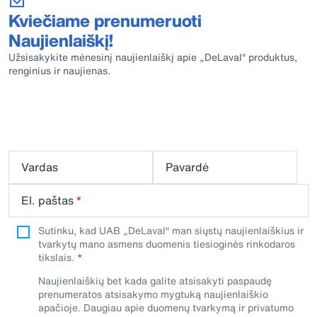
Kviečiame prenumeruoti
Naujienlaiškį!
Užsisakykite mėnesinį naujienlaiškį apie „DeLaval“ produktus,
renginius ir naujienas.
Vardas
Pavardė
El. paštas
*
Sutinku, kad UAB „DeLaval“ man siųstų naujienlaiškius ir
tvarkytų mano asmens duomenis tiesioginės rinkodaros
tikslais.
Naujienlaiškių bet kada galite atsisakyti paspaudę
prenumeratos atsisakymo mygtuką naujienlaiškio
apačioje. Daugiau apie duomenų tvarkymą ir privatumo