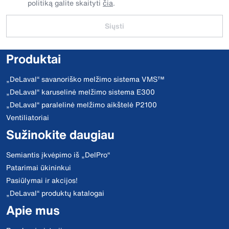
politiką galite skaityti
čia
.
Siųsti
Produktai
„DeLaval“ savanoriško melžimo sistema VMS™
„DeLaval“ karuselinė melžimo sistema E300
„DeLaval“ paralelinė melžimo aikštelė P2100
Ventiliatoriai
Sužinokite daugiau
Semiantis įkvėpimo iš „DelPro“
Patarimai ūkininkui
Pasiūlymai ir akcijos!
„DeLaval“ produktų katalogai
Apie mus