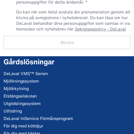
personuppgifter för detta ändamål.
Du kan när som helst avsluta din prenumeration genom att
klicka på avregistrera i nyhetsbrevet. Du kan läsa om hur
DeLaval behandlar dina personuppgifter som samlas in via
hemsidan och nyhetsbrev här
Sekretesspolicy - DeLaval
Skicka
Gårdslösningar
DeLaval VMS™ Serien
Mjölkningssystem
Mjölkkylning
Elstängselskolan
Utgödslingssystem
Utfodring
DeLaval InService Förmånsprogram
För dig med köttdjur
För dig med hästar