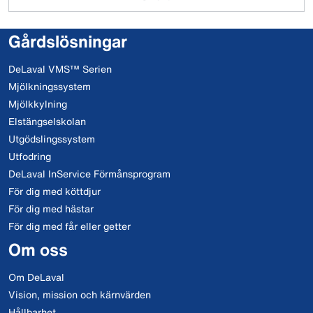
Gårdslösningar
DeLaval VMS™ Serien
Mjölkningssystem
Mjölkkylning
Elstängselskolan
Utgödslingssystem
Utfodring
DeLaval InService Förmånsprogram
För dig med köttdjur
För dig med hästar
För dig med får eller getter
Om oss
Om DeLaval
Vision, mission och kärnvärden
Hållbarhet