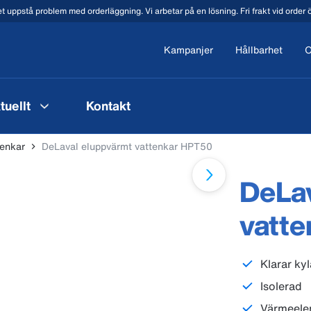
t uppstå problem med orderläggning. Vi arbetar på en lösning. Fri frakt vid order
Kampanjer
Hållbarhet
O
tuellt
Kontakt
tenkar
DeLaval eluppvärmt vattenkar HPT50
DeLav
vatt
Klarar kyl
Isolerad
Värmeelem