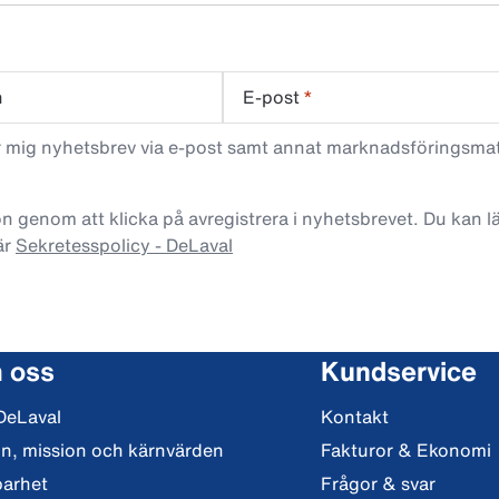
n
E-post
*
ar mig nyhetsbrev via e-post samt annat marknadsföringsma
n genom att klicka på avregistrera i nyhetsbrevet. Du kan 
är
Sekretesspolicy - DeLaval
 oss
Kundservice
DeLaval
Kontakt
on, mission och kärnvärden
Fakturor & Ekonomi
barhet
Frågor & svar