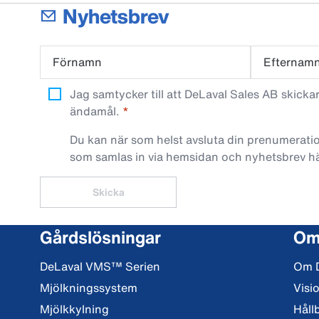
Nyhetsbrev
Förnamn
Efternam
Jag samtycker till att DeLaval Sales AB skick
ändamål.
Du kan när som helst avsluta din prenumeratio
som samlas in via hemsidan och nyhetsbrev h
Skicka
Gårdslösningar
Om
DeLaval VMS™ Serien
Om 
Mjölkningssystem
Visi
Mjölkkylning
Håll