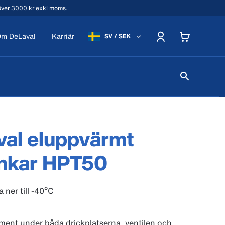
 över 3000 kr exkl moms.
m DeLaval
Karriär
SV / SEK
al eluppvärmt
enkar HPT50
a ner till -40ºC
ent under båda drickplatserna, ventilen och