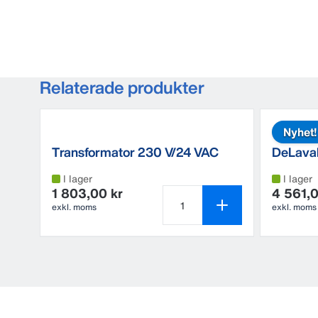
Relaterade produkter
Nyhet!
Transformator 230 V/24 VAC
DeLaval
460 VA
HB15
I lager
I lager
1 803,00 kr
4 561,0
exkl. moms
exkl. moms
Antal produkter är 1