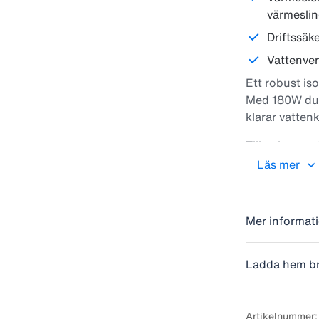
värmeslin
Driftssäk
Vattenven
Ett robust iso
Med 180W dub
klarar vattenk
Tillverkat me
hög kapacitet,
Läs mer
mjölkkor.
Med smarta de
Mer informat
och en lampin
säkerställa ti
Ladda hem b
•Upp till 40 m
• Kapacitet: 5
• Installatio
Artikelnummer