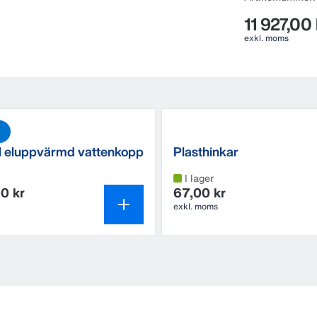
• Dubbla 24
• Genomsnittl
11 927,00 
• Termostatst
exkl. moms
• Lampindikat
Vattenkarets
Använd DeLav
460 VA
 eluppvärmd vattenkopp
Plasthinkar
I lager
0 kr
67,00 kr
exkl. moms