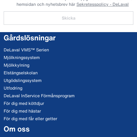
hemsidan och nyhetsbrev här
Sekretesspolicy - DeLaval
Skicka
Gårdslösningar
DeLaval VMS™ Serien
Mjölkningssystem
Mjölkkylning
Elstängselskolan
Utgödslingssystem
Utfodring
DeLaval InService Förmånsprogram
För dig med köttdjur
För dig med hästar
För dig med får eller getter
Om oss