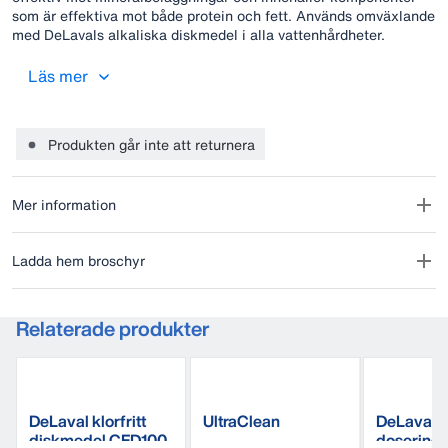
som är effektiva mot både protein och fett. Används omväxlande
med DeLavals alkaliska diskmedel i alla vattenhårdheter.
Läs mer
Produkten går inte att returnera
Mer information
Ladda hem broschyr
Relaterade produkter
DeLaval klorfritt
UltraClean
DeLaval 
diskmedel CFD100
dosering