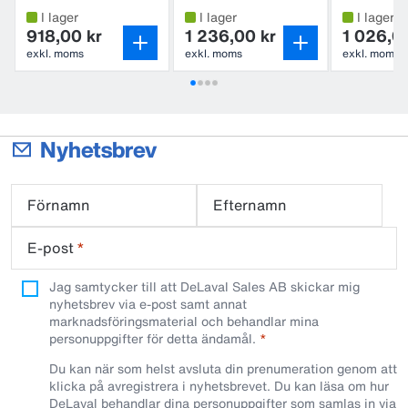
med spär
I lager
I lager
I lager
918,00 kr
1 236,00 kr
1 026,0
exkl. moms
exkl. moms
exkl. moms
Nyhetsbrev
Förnamn
Efternamn
E-post
*
Jag samtycker till att DeLaval Sales AB skickar mig
nyhetsbrev via e-post samt annat
marknadsföringsmaterial och behandlar mina
personuppgifter för detta ändamål.
Du kan när som helst avsluta din prenumeration genom att
klicka på avregistrera i nyhetsbrevet. Du kan läsa om hur
DeLaval behandlar dina personuppgifter som samlas in via